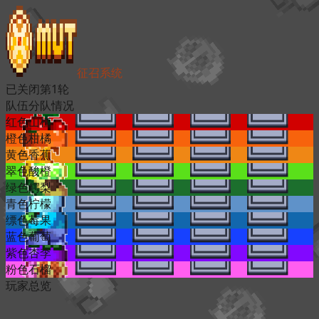
征召系统
已关闭
第
1
轮
队伍分队情况
红色山楂
橙色柑橘
黄色香蕉
翠色酸橙
绿色鳄梨
青色柠檬
缥色莓果
蓝色葡萄
紫色杏李
粉色石榴
玩家总览